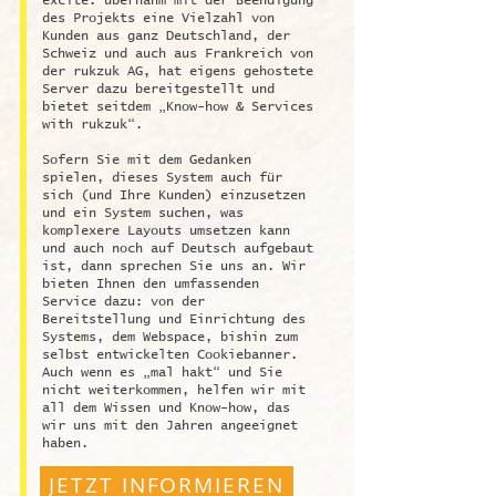
excite. übernahm mit der Beendigung
des Projekts eine Vielzahl von
Kunden aus ganz Deutschland, der
Schweiz und auch aus Frankreich von
der rukzuk AG, hat eigens gehostete
Server dazu bereitgestellt und
bietet seitdem „Know-how & Services
with rukzuk“.
Sofern Sie mit dem Gedanken
spielen, dieses System auch für
sich (und Ihre Kunden) einzusetzen
und ein System suchen, was
komplexere Layouts umsetzen kann
und auch noch auf Deutsch aufgebaut
ist, dann sprechen Sie uns an. Wir
bieten Ihnen den umfassenden
Service dazu: von der
Bereitstellung und Einrichtung des
Systems, dem Webspace, bishin zum
selbst entwickelten Cookiebanner.
Auch wenn es „mal hakt“ und Sie
nicht weiterkommen, helfen wir mit
all dem Wissen und Know-how, das
wir uns mit den Jahren angeeignet
haben.
JETZT INFORMIEREN