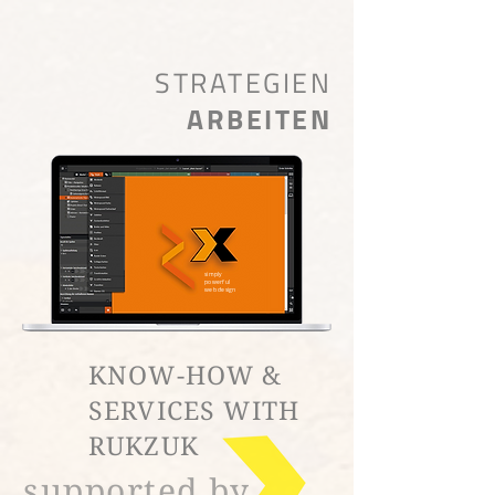
STRATEGIEN
ARBEITEN
simply
powerful
web design
KNOW-HOW &
SERVICES WITH
RUKZUK
supported by